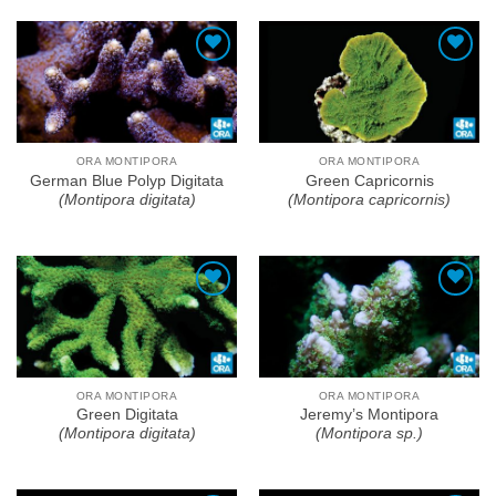
Add To Wishlist
Add To Wishlist
ORA MONTIPORA
ORA MONTIPORA
German Blue Polyp Digitata
Green Capricornis
(Montipora digitata)
(Montipora capricornis)
Add To Wishlist
Add To Wishlist
ORA MONTIPORA
ORA MONTIPORA
Green Digitata
Jeremy’s Montipora
(Montipora digitata)
(Montipora sp.)